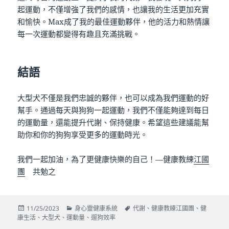
起運動，不僅增強了我們的感情，也讓我的生活更加充實
和愉快。Max成了我的最佳運動夥伴，他的活力和熱情讓
每一次運動都變得有趣且充滿挑戰。
結語
大型犬不僅是我們忠誠的夥伴，也可以成為我們運動的好
幫手。通過每天與狗狗一起運動，我們不僅能夠達到每日
的運動量，還能提升代謝、保持健康。希望這些建議能幫
助你和你的狗狗享受更多的運動時光。
我們一起加油，為了更健康快樂的自己！—健康教練
江國
團
共勉之
發
分
標
11/25/2023
身心靈健康系統
代謝
、
健康教練江國團
、
健
佈
類
籤
康生活
、
大型犬
、
運動量
、
遛狗效率
日