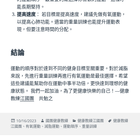
能長期堅持。
提高速度
： 若目標是提高速度，建議先做有氧運動，
以提高心肺功能。適當的重量訓練也能提升運動表
現，但要注意時間的分配。
結論
運動的順序對於達到不同的健身目標至關重要。對於減脂
來說，先進行重量訓練再進行有氧運動是最佳選擇。希望
這些建議能幫助你在運動中事半功倍，更快達到理想的健
康狀態。 我們一起加油，為了更健康快樂的自己！—健康
教練
江國團
共勉之
發
作
分
標
10/16/2023
國團健康教練
健康教練江國團
健康教練
佈
者
類
籤
江國團
、
有氧運動
、
減脂運動
、
運動順序
、
重量訓練
日
期:
文