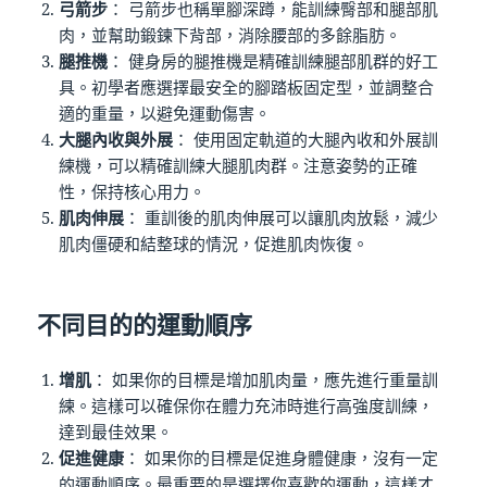
弓箭步
： 弓箭步也稱單腳深蹲，能訓練臀部和腿部肌
肉，並幫助鍛鍊下背部，消除腰部的多餘脂肪。
腿推機
： 健身房的腿推機是精確訓練腿部肌群的好工
具。初學者應選擇最安全的腳踏板固定型，並調整合
適的重量，以避免運動傷害。
大腿內收與外展
： 使用固定軌道的大腿內收和外展訓
練機，可以精確訓練大腿肌肉群。注意姿勢的正確
性，保持核心用力。
肌肉伸展
： 重訓後的肌肉伸展可以讓肌肉放鬆，減少
肌肉僵硬和結整球的情況，促進肌肉恢復。
不同目的的運動順序
增肌
： 如果你的目標是增加肌肉量，應先進行重量訓
練。這樣可以確保你在體力充沛時進行高強度訓練，
達到最佳效果。
促進健康
： 如果你的目標是促進身體健康，沒有一定
的運動順序。最重要的是選擇你喜歡的運動，這樣才