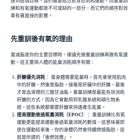
達到這個目標，我們需要結合飲食控制和運動。而重量訓
練和有氧運動都是不可或缺的一部分，而它們的順序對效
果有著直接的影響。
先重訓後有氧的理由
當減脂是你的主要目標時，建議先做重量訓練再做有氧運
動。這主要與人體的能量消耗順序有關：
肝醣優先消耗
： 當身體需要能量時，首先會使用肌肉
中的肝醣，然後是脂肪，接著是肝臟中的肝醣，最後
才是血液裡的三酸甘油脂。重量訓練是最能有效消耗
肝醣的方式，因為它會動用到乳酸系統和磷化物系
統，這些系統都需要肝醣來快速產生能量​。
提高運動後過氧量消耗（EPOC
）
： 重量訓練比有氧
運動更能提高運動後過氧量消耗的數值，這意味著即
使在運動結束後，你的身體仍然會持續燃燒脂肪，這
就是所謂的「後燃效應」​。