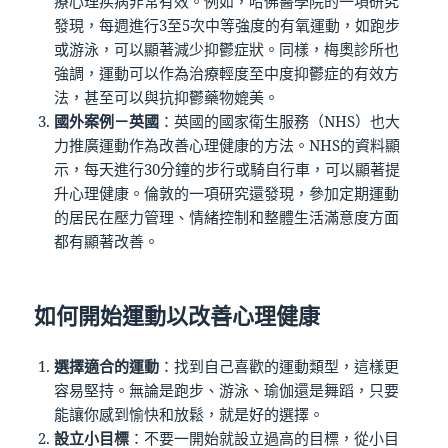
療心理疾病非常有效。例如，哈佛醫學院的一項研究
發現，每週進行3至5次中等強度的有氧運動，如跑步
或游泳，可以顯著減少抑鬱症狀。同樣，梅奧診所也
強調，運動可以作為治療輕度至中度抑鬱症的有效方
法，甚至可以與抗抑鬱藥物媲美。
國外案例－英國
：英國的國家衛生服務（NHS）也大
力推廣運動作為改善心理健康的方法。NHS的資料顯
示，每天進行30分鐘的步行或騎自行車，可以顯著提
升心理健康。倫敦的一項研究還發現，參加定期運動
的居民在壓力管理、情緒控制和整體生活滿意度方面
都有顯著改善。
如何開始運動以改善心理健康
選擇適合的運動
：找到自己喜歡的運動類型，這樣更
容易堅持。無論是跑步、游泳、瑜伽還是舞蹈，只要
能讓你感到愉快和放鬆，就是好的選擇。
設立小目標
：不要一開始就設立過高的目標，從小目