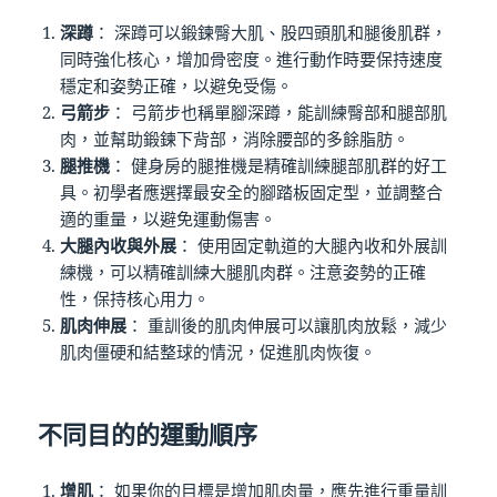
深蹲
： 深蹲可以鍛鍊臀大肌、股四頭肌和腿後肌群，
同時強化核心，增加骨密度。進行動作時要保持速度
穩定和姿勢正確，以避免受傷。
弓箭步
： 弓箭步也稱單腳深蹲，能訓練臀部和腿部肌
肉，並幫助鍛鍊下背部，消除腰部的多餘脂肪。
腿推機
： 健身房的腿推機是精確訓練腿部肌群的好工
具。初學者應選擇最安全的腳踏板固定型，並調整合
適的重量，以避免運動傷害。
大腿內收與外展
： 使用固定軌道的大腿內收和外展訓
練機，可以精確訓練大腿肌肉群。注意姿勢的正確
性，保持核心用力。
肌肉伸展
： 重訓後的肌肉伸展可以讓肌肉放鬆，減少
肌肉僵硬和結整球的情況，促進肌肉恢復。
不同目的的運動順序
增肌
： 如果你的目標是增加肌肉量，應先進行重量訓