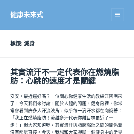
健康未來式
選單及
小工具
標籤:
減身
其實流汗不一定代表你在燃燒脂
肪：心跳的速度才是關鍵
安安，最近還好嗎？一位關心你健康生活的教練
江國團
來
了，今天我們來討論，關於人體的問題，健身房裡，你常
常會看到許多人汗流浹背，似乎每一滴汗水都在向說著：
「我正在燃燒脂肪！流越多汗代表你離目標更近了一
步！」但大家知道嗎，其實流汗與脂肪燃燒之間的關係並
沒有那麼直接。今天，我想和大家聊聊一個健身中的常見