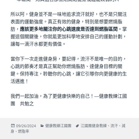
所以阿，健身並不是一味地追求流汗就好，也不是只關注
表面的運動強度。真正有效的健身，特別是想要燃燒脂
肪，
應該更多地關注你的心跳速度是否達到燃脂區間
。掌
握這個關鍵後，你就能更加科學地安排自己的運動計劃，
讓每一滴汗水都更有價值。
當你下一次走進健身房，要記得，流汗不是唯一的目的，
心跳的節奏才是真正幫助你燃燒脂肪、達健身目標的關
鍵。保持專注，聆聽你的心跳，讓它引導你向更健康的生
活邁進！
我們一起加油，為了更健康快樂的自己！—健康教練江國
團 共勉之
發
分
標
09/26/2024
健康教練江國團
江國團健身教練
、
流汗
、
減
佈
類
籤
身
、
燃脂率
日